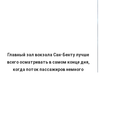
Главный зал вокзала Сан-Бенту лучше 
всего осматривать в самом конце дня, 
когда поток пассажиров немного 
спадает.
#мояпланета
#путешествие
#португалия
#порту
#авторскиепутешествия
#фототур
мояпланета
фототур
путешествие
португалия
2018
атлантика
порту
Португалия