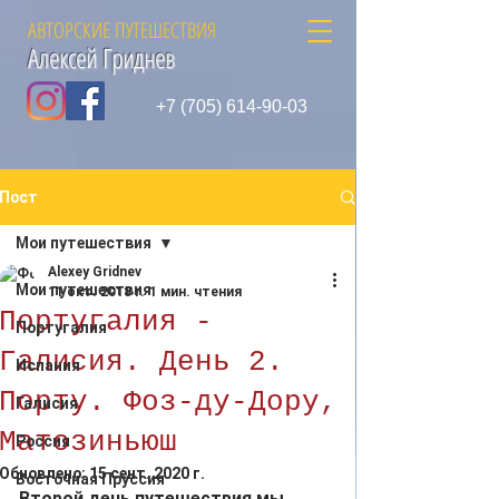
АВТОРСКИЕ ПУТЕШЕСТВИЯ
Алексей Гриднев
+7 (705) 614-90-03
Пост
Мои путешествия
Alexey Gridnev
Мои путешествия
11 окт. 2018 г.
1 мин. чтения
Португалия -
Португалия
Галисия. День 2.
Испания
Порту. Фоз-ду-Дору,
Галисия
Матозиньюш
Россия
Обновлено:
15 сент. 2020 г.
Восточная Пруссия
Второй день путешествия мы 