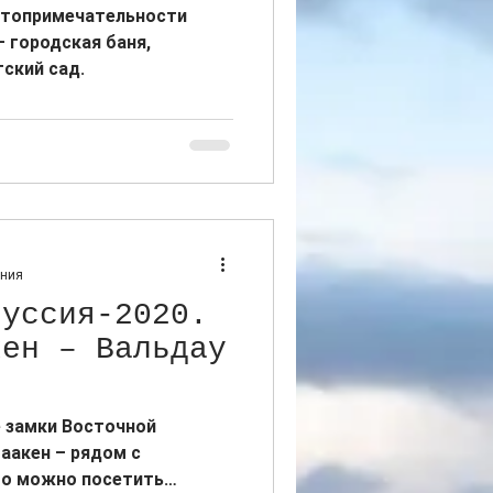
стопримечательности
– городская баня,
ский сад.
ения
руссия-2020.
кен – Вальдау
 замки Восточной
Шаакен – рядом с
го можно посетить