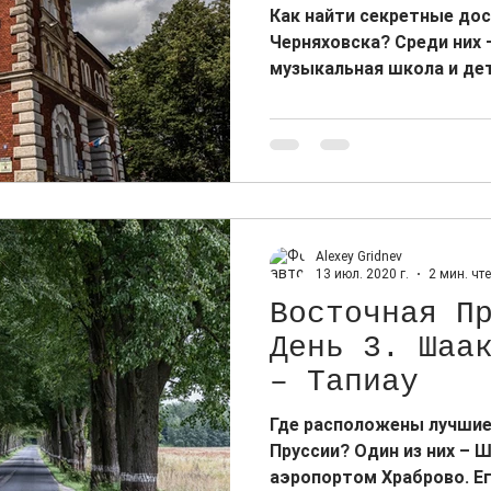
Как найти секретные до
Черняховска? Среди них 
музыкальная школа и дет
Alexey Gridnev
13 июл. 2020 г.
2 мин. чт
Восточная П
День 3. Шаа
– Тапиау
Где расположены лучшие
Пруссии? Один из них – 
аэропортом Храброво. Е