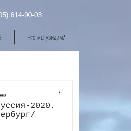
05) 614-90-03
?
Что мы увидим?
Войти / Зарегистрироваться
ения
руссия-2020.
тербург/