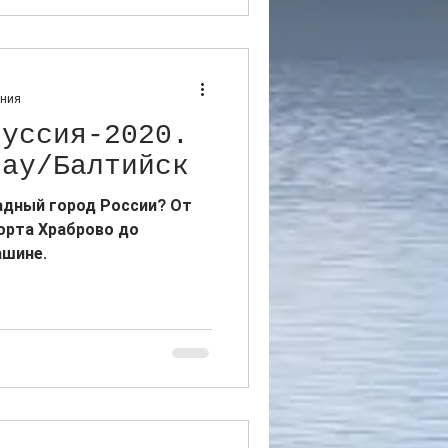
ения
руссия-2020.
лау/Балтийск
адный город России? От
орта Храброво до
ашине.