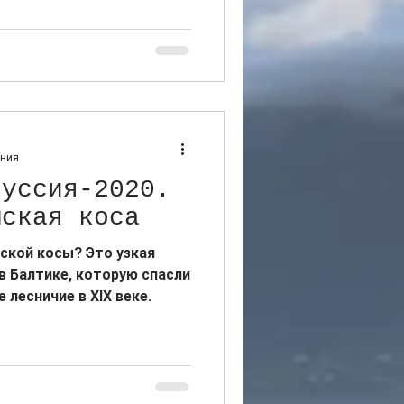
ения
руссия-2020.
шская коса
ской косы? Это узкая
в Балтике, которую спасли
лесничие в XIX веке.