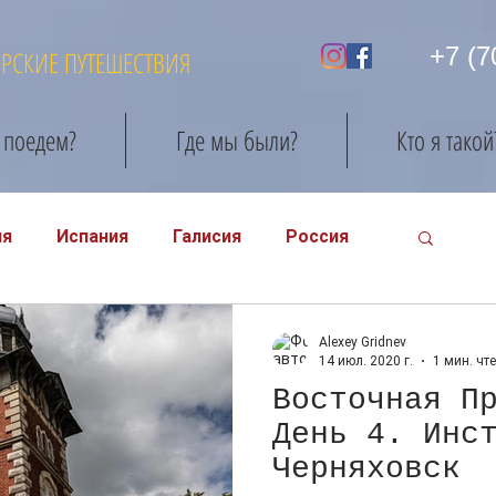
+7 (7
ОРСКИЕ ПУТЕШЕСТВИЯ
 поедем?
Где мы были?
Кто я такой
ия
Испания
Галисия
Россия
Alexey Gridnev
14 июл. 2020 г.
1 мин. чт
Восточная П
День 4. Инс
Черняховск