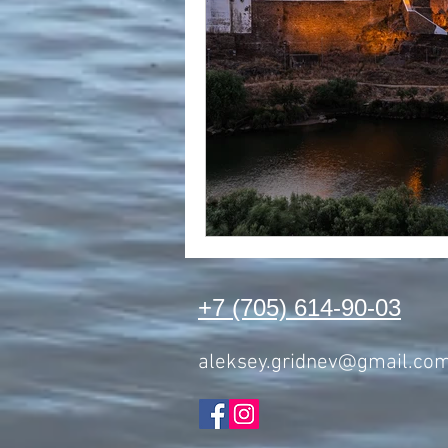
+7 (705) 614-90-03
aleksey.gridnev@gmail.co