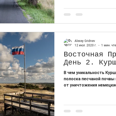
самостоятельно.
Alexey Gridnev
12 июл. 2020 г.
1 мин. чт
Восточная П
День 2. Кур
В чем уникальность Курш
полоска песчаной почвы 
от уничтожения немецкие 