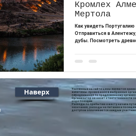
Кромлех Алм
Мертола
Как увидеть Португалию 
Отправиться в Алентежу,
дубы. Посмотреть древн
мавров.
Наверх
Указанные на сайте цены являются ориен
включены: проживание в выбранных орга
передвижения по предложенному организ
Организатор не несет ответственности 
ходе поездки.
Расходы по прибытию к месту начала пут
окончания, расходы на питание и посеще
m
доступом оплачиваются каждым участник