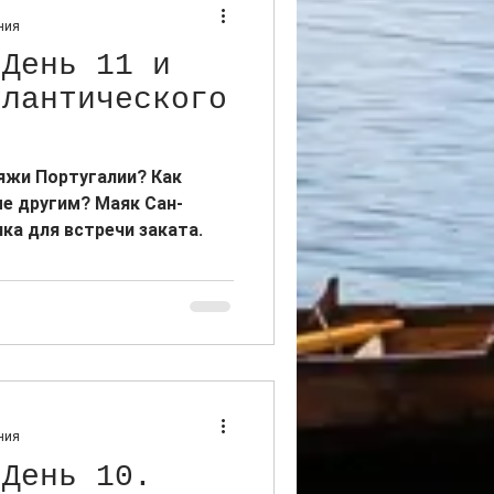
ния
 День 11 и
тлантического
яжи Португалии? Как
е другим? Маяк Сан-
ка для встречи заката.
ния
 День 10.