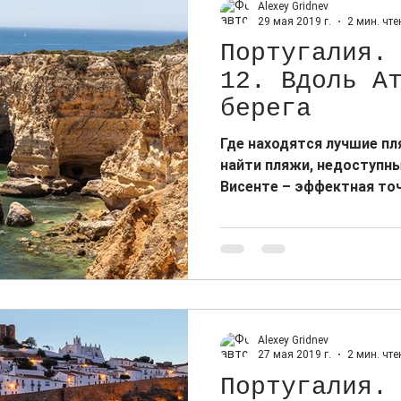
Alexey Gridnev
29 мая 2019 г.
2 мин. чте
Португалия.
12. Вдоль А
берега
Где находятся лучшие пл
найти пляжи, недоступны
Висенте – эффектная точ
Alexey Gridnev
27 мая 2019 г.
2 мин. чте
Португалия.