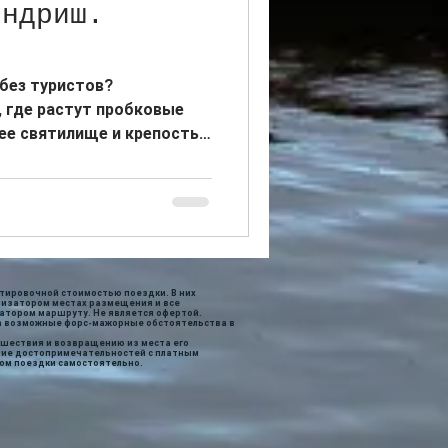
ендриш.
без туристов?
 где растут пробковые
ее святилище и крепость
тировочной стоимостью поездки. В них
низатором местах размещения и все
атором маршруту. Не является офертой.
за возможные форс-мажорные обстоятельства в
ешествия и возвращению из места его
ние достопримечательностей с платным
ом поездки самостоятельно.