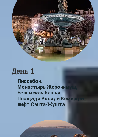
День 1
Лиссабон.
Монастырь Жеронимуш,
Белемская башня.
Площади Росиу и Комерциу,
лифт Санта-Жушта