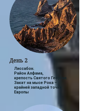
День 2
Лиссабон.
Район Алфама,
крепость Святого Георгия.
Закат на мысе Рока
–
крайней западной точке
Европы