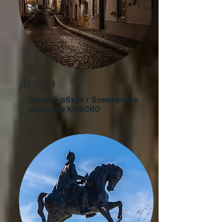
День 9
Эвора
– объект Всемирного
наследия ЮНЕСКО