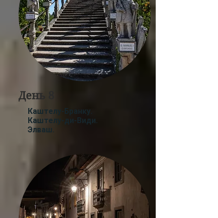
День 8
Каштелу-Бранку
.
Каштелу-ди-Види.
Элваш
.