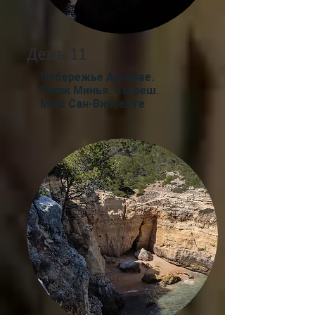
День 11
Побережье Алгарве.
Пляж Минья. Сагреш.
Мыс Сан-Винсенте