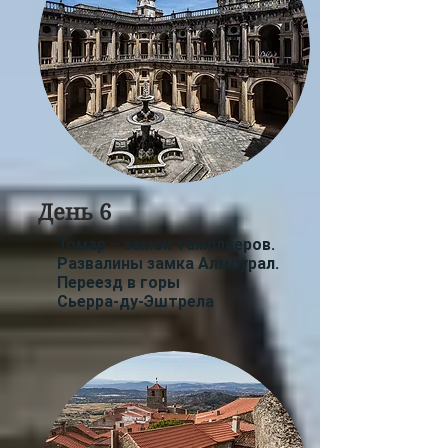
День 6
Томар – замок тамплиеров.
Развалины замка Алмоурал.
Переезд в горы
Сьерра-ду-Эштрела