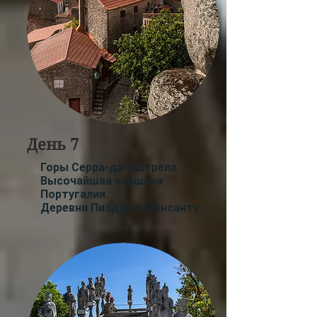
День 7
Горы Серра-да-Эштрела.
Высочайшая вершина
Португалии.
Деревни
Пиодан
и
Монсанту
.