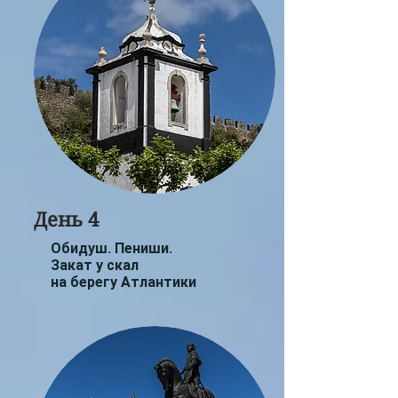
День 4
Обидуш
.
Пениши
.
Закат у скал
на берегу Атлантики