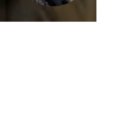
День 12
Возвращение в Лиссабон по
побережью Атлантики.
Freeport Lisbon - крупнейший
аутлет Европы
Путевые заметки
Португалия. День 11 и
12. Вдоль
Атлантического