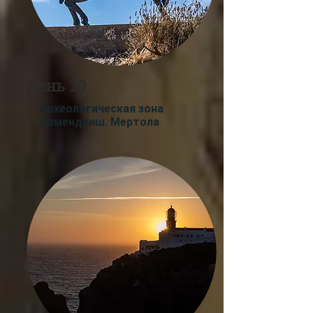
День 1
0
Археологическая зона
Алмендриш. Мертола