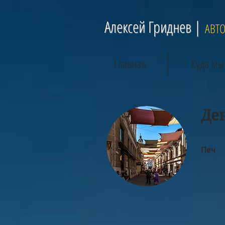
Алексей Гриднев |
АВТ
Главная
Куда мы
Де
Печ