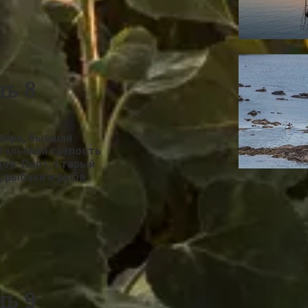
нь 8
эйра, бывшая
гальская крепость
ор. Порт, старый
, рыбаки и рыба.
нь 9