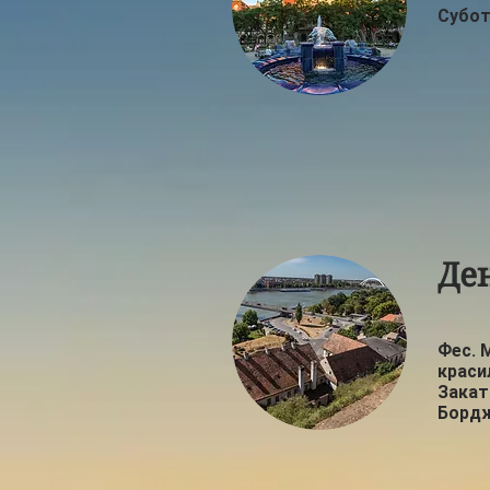
Субо
Де
Фес.
краси
Закат
Бордж