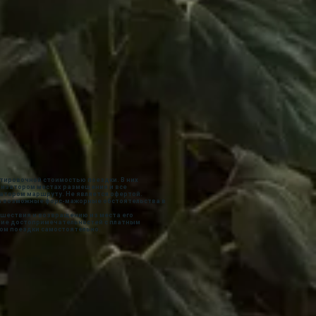
тировочной стоимостью поездки. В них
низатором местах размещения и все
атором маршруту. Не является офертой.
за возможные форс-мажорные обстоятельства в
ешествия и возвращению из места его
ние достопримечательностей с платным
ом поездки самостоятельно.