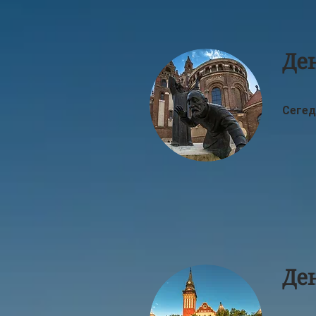
Де
Сегед
Де