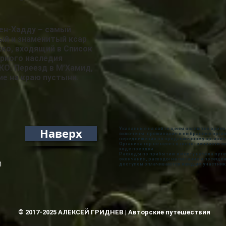
ен-Хадду – самый
ый и знаменитый ксар
ко, входящий в Список
рного наследия
О. Переезд в
М’
Хамид,
ие на краю пустыни.
Наверх
Указанные на сайте цены являются ориен
включены: проживание в выбранных орга
передвижения по предложенному организ
Организатор не несет ответственности 
ходе поездки.
Расходы по прибытию к месту начала пут
окончания, расходы на питание и посеще
m
доступом оплачиваются каждым участник
© 2017-2025 АЛЕКСЕЙ ГРИДНЕВ | Авторские путешествия