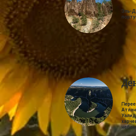
Эль-Д
порту
Де
Перее
Атлан
Уалид
харче
небом