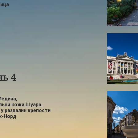
тица
нь 4
Медина,
льни кожи Шуара.
 у развалин крепости
-Норд.