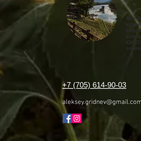
Айт-Б
крупн
Марок
всеми
ЮНЕСК
селен
+7 (705) 614-90-03
aleksey.gridnev@gmail.co