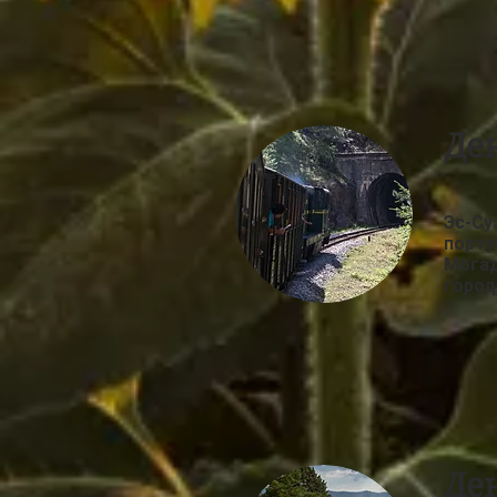
Де
Эс-Су
порту
Могад
город
Де