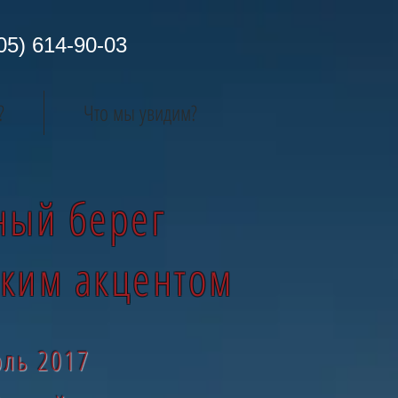
05) 614-90-03
?
Что мы увидим?
ный берег
ским акцентом
ль 2017