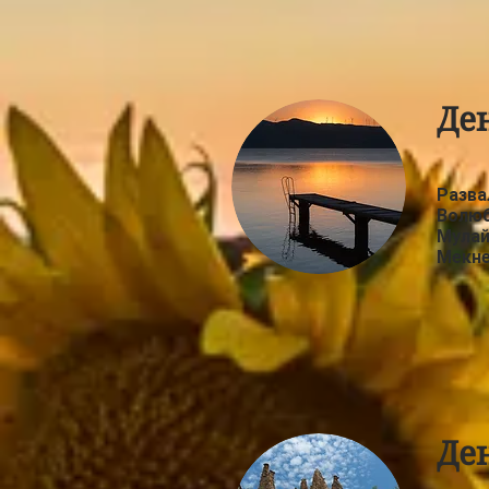
Де
Разва
Волюб
Мулай
Мекн
Де