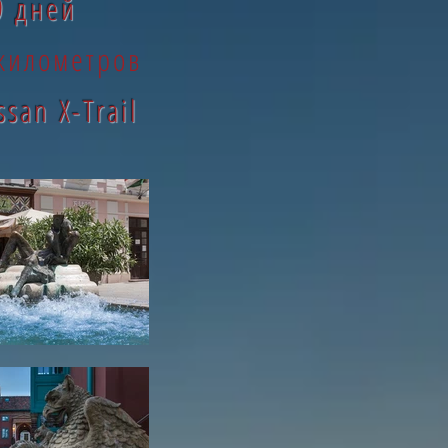
9 дней
километров
ssan X-Trail